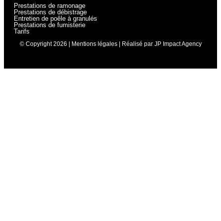
Prestations de ramonage
Prestations de débistrage
Entretien de poêle à granulés
Prestations de fumisterie
Tarifs
© Copyright 2026 |
Mentions légales
| Réalisé par
JP Impact Agency