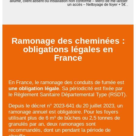
allumé, client absent ou installation non conforme – Merci de me laisser
un accès – Nettoyage de foyer + 5€ .
Ramonage des cheminées :
obligations légales en
France
En France, le ramonage des conduits de fumée est
une obligation légale
. Sa périodicité est fixée par
le Règlement Sanitaire Départemental Type (RSDT).
Depuis le décret n° 2023-641 du 20 juillet 2023, un
ramonage annuel est obligatoire. Pour les foyers
utilisant plus de 6 m³ de bûches ou 2,5 tonnes de
granulés par an, deux ramonages sont
recommandés, dont un pendant la période de